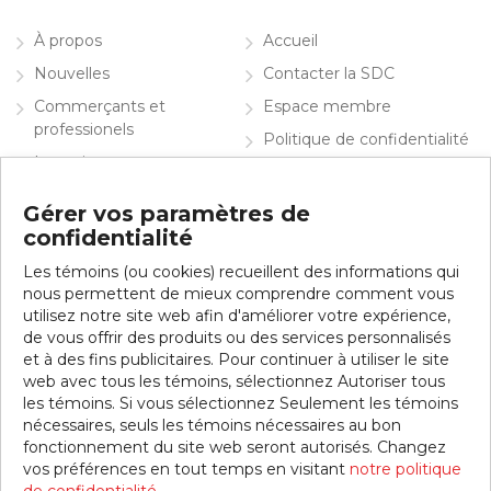
À propos
Accueil
Nouvelles
Contacter la SDC
Commerçants et
Espace membre
professionels
Politique de confidentialité
Investir
English
Info visiteurs
Gérer vos paramètres de
confidentialité
Contacter la SDC
Les témoins (ou cookies) recueillent des informations qui
Inscrivez-vous à notre infolettre
nous permettent de mieux comprendre comment vous
utilisez notre site web afin d'améliorer votre expérience,
de vous offrir des produits ou des services personnalisés
et à des fins publicitaires. Pour continuer à utiliser le site
web avec tous les témoins, sélectionnez Autoriser tous
les témoins. Si vous sélectionnez Seulement les témoins
nécessaires, seuls les témoins nécessaires au bon
fonctionnement du site web seront autorisés. Changez
vos préférences en tout temps en visitant
notre politique
© 2026 SDC Jean-Talon Est. Tous droits réservés.