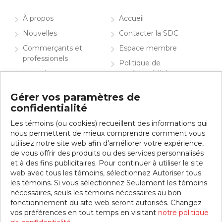
À propos
Accueil
Nouvelles
Contacter la SDC
Commerçants et
Espace membre
professionels
Politique de
Investir
confidentialité
Info visiteurs
English
Gérer vos paramètres de
confidentialité
Contacter la SDC
Les témoins (ou cookies) recueillent des informations qui
Inscrivez-vous à notre infolettre
nous permettent de mieux comprendre comment vous
utilisez notre site web afin d'améliorer votre expérience,
de vous offrir des produits ou des services personnalisés
et à des fins publicitaires. Pour continuer à utiliser le site
web avec tous les témoins, sélectionnez Autoriser tous
les témoins. Si vous sélectionnez Seulement les témoins
nécessaires, seuls les témoins nécessaires au bon
fonctionnement du site web seront autorisés. Changez
vos préférences en tout temps en visitant
notre politique
© 2026 SDC Jean-Talon Est. Tous droits réservés.