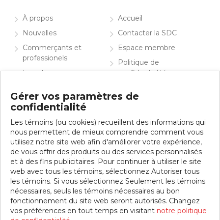
À propos
Accueil
Nouvelles
Contacter la SDC
Commerçants et
Espace membre
professionels
Politique de
Investir
confidentialité
Info visiteurs
English
Gérer vos paramètres de
confidentialité
Contacter la SDC
Les témoins (ou cookies) recueillent des informations qui
Inscrivez-vous à notre infolettre
nous permettent de mieux comprendre comment vous
utilisez notre site web afin d'améliorer votre expérience,
de vous offrir des produits ou des services personnalisés
et à des fins publicitaires. Pour continuer à utiliser le site
web avec tous les témoins, sélectionnez Autoriser tous
les témoins. Si vous sélectionnez Seulement les témoins
nécessaires, seuls les témoins nécessaires au bon
fonctionnement du site web seront autorisés. Changez
vos préférences en tout temps en visitant
notre politique
© 2026 SDC Jean-Talon Est. Tous droits réservés.